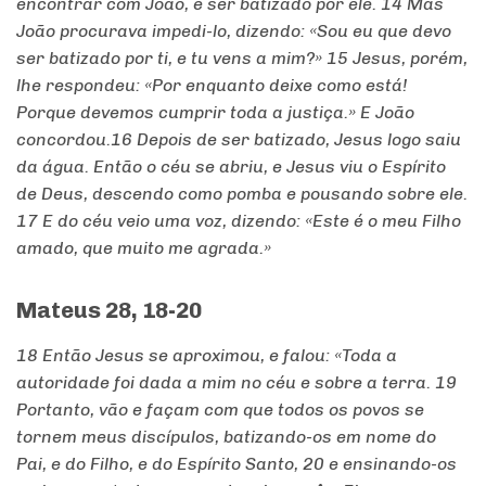
encontrar
com
João
, e
ser
batizado
por ele.
14
Mas
João
procurava
impedi
-lo,
dizendo
: «
Sou
eu
que
devo
ser
batizado
por ti, e tu vens a mim?»
15
Jesus
,
porém
,
lhe
respondeu
: «Por
enquanto
deixe
como
está
!
Porque
devemos
cumprir
toda
a
justiça
.» E
João
concordou
.
16
Depois
de
ser
batizado
,
Jesus
logo
saiu
da
água
.
Então
o
céu
se
abriu
, e
Jesus
viu
o
Espírito
de
Deus
,
descendo
como
pomba
e pousando
sobre
ele.
17
E do
céu
veio
uma
voz
,
dizendo
: «Este é o meu
Filho
amado
,
que
muito
me
agrada
.»
Mateus 28, 18-20
18 Então
Jesus
se
aproximou
, e
falou
: «
Toda
a
autoridade
foi
dada
a mim no
céu
e
sobre
a
terra
.
19
Portanto
,
vão
e
façam
com
que
todos
os
povos
se
tornem
meus
discípulos
,
batizando
-os em
nome
do
Pai
, e do
Filho
, e do
Espírito
Santo
,
20
e
ensinando
-os