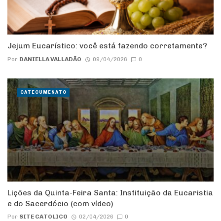
Jejum Eucarístico: você está fazendo corretamente?
Por
DANIELLA VALLADÃO
09/04/2026
0
CATECUMENATO
Lições da Quinta-Feira Santa: Instituição da Eucaristia
e do Sacerdócio (com vídeo)
Por
SITE CATOLICO
02/04/2026
0