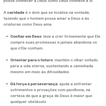
possa conhecer a Deus como Deus conhece a Si.
A
caridade
é o dom que se localiza na vontade,
fazendo que o homem possa amar a Deus e às
criaturas como Deus ama.
Confiar em Deus
: leva a crer firmemente que Ele
A
cumpre suas promessas e jamais abandona os
virtude
que n’Ele confiam.
teologal
da
Orientar para o futuro
: mantém o olhar voltado
esperança
para a vida eterna, sustentando a caminhada
mesmo em meio às dificuldades.
age
de
Dá força e perseverança
: ajuda a enfrentar
forma
sofrimentos e provações com paciência, na
sobrenatural
certeza de que a graça de Deus é maior que
no
qualquer obstáculo.
coração