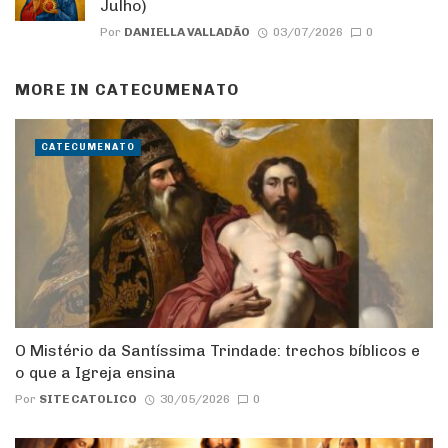
Julho)
Por
DANIELLA VALLADÃO
03/07/2026
0
MORE IN
CATECUMENATO
CATECUMENATO
O Mistério da Santíssima Trindade: trechos bíblicos e
o que a Igreja ensina
Por
SITE CATOLICO
30/05/2026
0