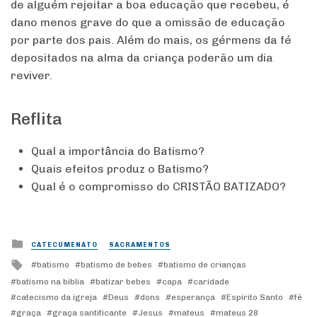
de alguém rejeitar a boa educação que recebeu, é
dano menos grave do que a omissão de educação
por parte dos pais. Além do mais, os gérmens da fé
depositados na alma da criança poderão um dia
reviver.
Reflita
Qual a importância do Batismo?
Quais efeitos produz o Batismo?
Qual é o compromisso do CRISTÃO BATIZADO?
Posted
CATECUMENATO
SACRAMENTOS
in
Tagged
batismo
batismo de bebes
batismo de crianças
with
batismo na biblia
batizar bebes
capa
caridade
catecismo da igreja
Deus
dons
esperança
Espirito Santo
fé
graça
graça santificante
Jesus
mateus
mateus 28