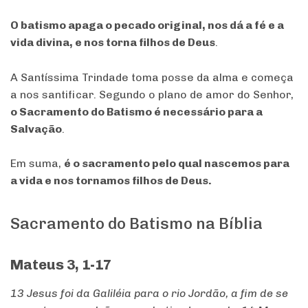
O batismo apaga o pecado original, nos dá a fé e a
vida divina, e nos torna filhos de Deus
.
A Santíssima Trindade toma posse da alma e começa
a nos santificar. Segundo o plano de amor do Senhor,
o Sacramento do Batismo é necessário para a
Salvação
.
Em suma,
é o sacramento pelo qual nascemos para
a vida e nos tornamos filhos de Deus.
Sacramento do Batismo na Bíblia
Mateus 3, 1-17
13
Jesus
foi
da
Galiléia
para o
rio
Jordão
, a
fim
de se