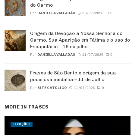
do Carmo
Por
DANIELLA VALLADÃO
23/07/2026
0
Origem da Devoção a Nossa Senhora do
Carmo, Sua Aparição em Fátima e o uso do
Escapulário – 16 de julho
Por
DANIELLA VALLADÃO
11/07/2026
0
Frases de São Bento e origem da sua
poderosa medalha – 11 de Julho
Por
SITE CATOLICO
11/07/2026
0
MORE IN
FRASES
DEVOÇÕES