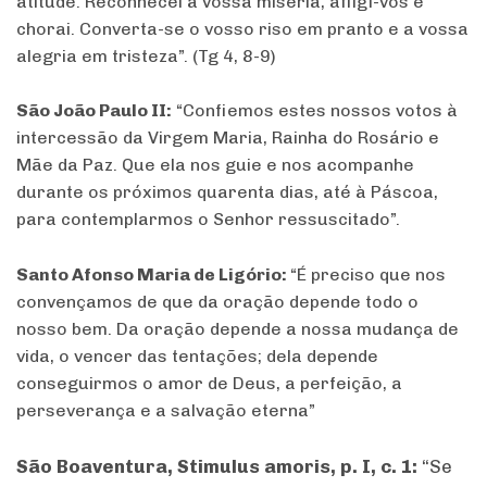
atitude. Reconhecei a vossa miséria, afligi-vos e
chorai. Converta-se o vosso riso em pranto e a vossa
alegria em tristeza”. (Tg 4, 8-9)
São João Paulo II:
“Confiemos estes nossos votos à
intercessão da Virgem Maria, Rainha do Rosário e
Mãe da Paz. Que ela nos guie e nos acompanhe
durante os próximos quarenta dias, até à Páscoa,
para contemplarmos o Senhor ressuscitado”.
Santo Afonso Maria de Ligório:
“É preciso que nos
convençamos de que da oração depende todo o
nosso bem. Da oração depende a nossa mudança de
vida, o vencer das tentações; dela depende
conseguirmos o amor de Deus, a perfeição, a
perseverança e a salvação eterna”
São Boaventura, Stimulus amoris, p. I, c. 1:
“Se