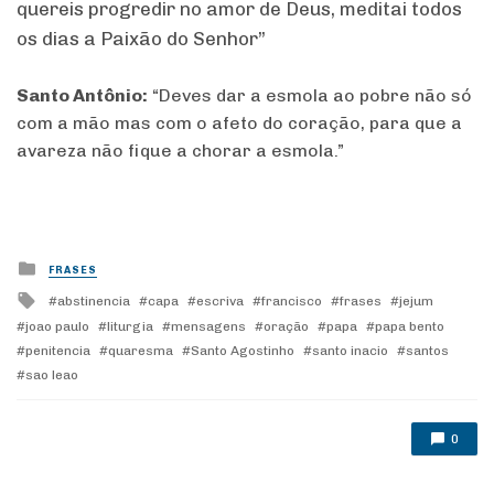
quereis progredir no amor de Deus, meditai todos
os dias a Paixão do Senhor”
Santo Antônio:
“Deves dar a esmola ao pobre não só
com a mão mas com o afeto do coração, para que a
avareza não fique a chorar a esmola.”
Posted
FRASES
in
Tagged
abstinencia
capa
escriva
francisco
frases
jejum
with
joao paulo
liturgia
mensagens
oração
papa
papa bento
penitencia
quaresma
Santo Agostinho
santo inacio
santos
sao leao
0