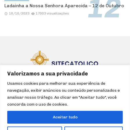
Ladainha a Nossa Senhora Aparecida – 12 de Outubro
10/10/2023
17003 visualizações
Valorizamos a sua privacidade
Usamos cookies para melhorar sua experiência de
navegação, exibir anúncios ou conteúdo personalizados e
HOME
IGREJA
CATEQUESE
LITURGIA
DEVOÇÕES
analisar nosso tráfego. Ao clicar em "Aceitar tudo", você
FILMES/SÉRIES
ÁUDIO
ARTIGOS
TURISMO
concorda com o uso de cookies.
QUEM SOMOS
Aceitar tudo
Formação e Evangelização
Para uma experiência