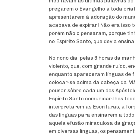
meditavam as últimas palavras do M
pregarem o Evangelho a toda criatu
apresentarem à adoração do mundo
acabava de expirar! Não era isso t
porém não o pensaram, porque tinh
no Espírito Santo, que devia ensina
No nono dia, pelas 8 horas da manh
violento, que, com grande ruído, 
enquanto apareceram línguas de f
colocar-se acima da cabeça da Mãe 
pousar sôbre cada um dos Apóstolo
Espírito Santo comunicar-lhes todo
interpretarem as Escrituras, a fo
das línguas para ensinarem a todo
aquela efusão miraculosa da graç
em diversas línguas, os pensamento