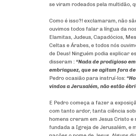
se viram rodeados pela multidão, 
Como é isso?! exclamaram, não sã
ouvimos todos falar a língua da no
Elamitas, Judeus, Capadócios, Mes
Celtas e Árabes, e todos nós ouvi
de Deus! Ninguém podia explicar es
disseram :
“Nada de prodigioso em
embriaguez, que se agitam fora de 
Pedro ocasião para instruí-los:
“Ho
vindos a Jerusalém, não estão ébr
E Pedro começa a fazer a exposição
com tanto ardor, tanta ciência sob
homens creram em Jesus Cristo e 
fundada a Igreja de Jerusalém, e m
nações o nome de Jesus. Alguns dia