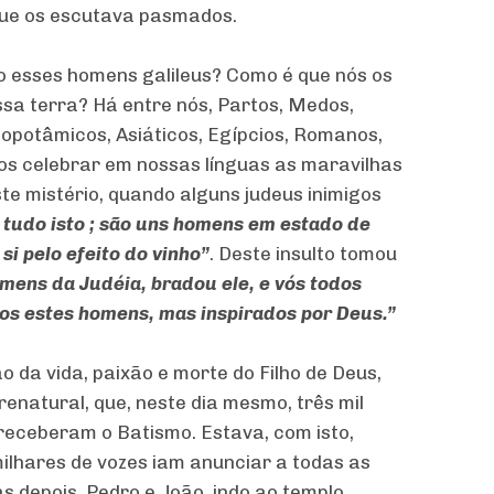
que os escutava pasmados.
o esses homens galileus? Como é que nós os
ssa terra? Há entre nós, Partos, Medos,
opotâmicos, Asiáticos, Egípcios, Romanos,
mos celebrar em nossas línguas as maravilhas
te mistério, quando alguns judeus inimigos
 tudo isto ; são uns homens em estado de
si pelo efeito do vinho”
. Deste insulto tomou
mens da Judéia, bradou ele, e vós todos
ios estes homens, mas inspirados por Deus.”
 da vida, paixão e morte do Filho de Deus,
renatural, que, neste dia mesmo, três mil
receberam o Batismo. Estava, com isto,
ilhares de vozes iam anunciar a todas as
s depois, Pedro e João, indo ao templo,