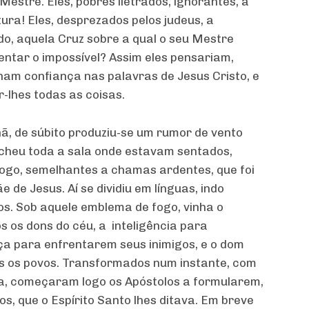
estre. Eles, pobres iletrados, ignorantes, a
ra! Eles, desprezados pelos judeus, a
, aquela Cruz sobre a qual o seu Mestre
entar o impossível? Assim eles pensariam,
am confiança nas palavras de Jesus Cristo, e
r-lhes todas as coisas.
ã, de súbito produziu-se um rumor de vento
encheu toda a sala onde estavam sentados,
ogo, semelhantes a chamas ardentes, que foi
de Jesus. Aí se dividiu em línguas, indo
s. Sob aquele emblema de fogo, vinha o
s os dons do céu, a inteligência para
rça para enfrentarem seus inimigos, e o dom
s os povos. Transformados num instante, com
a, começaram logo os Apóstolos a formularem,
s, que o Espírito Santo lhes ditava. Em breve