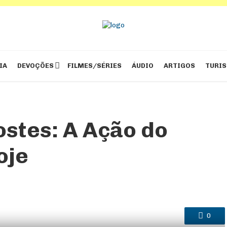
IA
DEVOÇÕES
FILMES/SÉRIES
ÁUDIO
ARTIGOS
TURI
ostes: A Ação do
oje
0