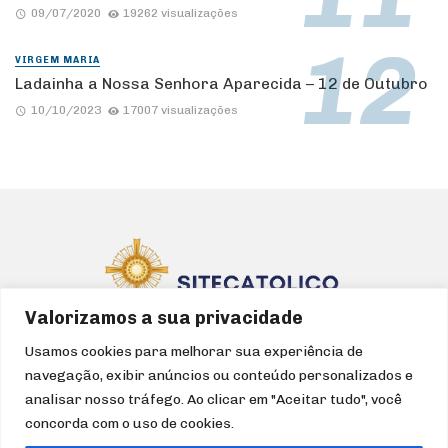
09/07/2020
19262 visualizações
VIRGEM MARIA
Ladainha a Nossa Senhora Aparecida – 12 de Outubro
10/10/2023
17007 visualizações
Valorizamos a sua privacidade
Usamos cookies para melhorar sua experiência de
navegação, exibir anúncios ou conteúdo personalizados e
HOME
IGREJA
CATEQUESE
LITURGIA
DEVOÇÕES
analisar nosso tráfego. Ao clicar em "Aceitar tudo", você
FILMES/SÉRIES
ÁUDIO
ARTIGOS
TURISMO
concorda com o uso de cookies.
QUEM SOMOS