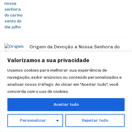
Origem da Devoção a Nossa Senhora do
Carmo, Sua Aparição em Fátima e o uso do
Escapulário – 16 de julho
Valorizamos a sua privacidade
Por
DANIELLA VALLADÃO
11/07/2026
0
Usamos cookies para melhorar sua experiência de
navegação, exibir anúncios ou conteúdo personalizados e
analisar nosso tráfego. Ao clicar em "Aceitar tudo", você
concorda com o uso de cookies.
Aceitar tudo
Personalizar
Rejeitar tudo
MORE IN
CATEQUESE