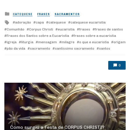
Posted
CATEQUESE
FRASES
SACRAMENTOS
in
Tagged
adoração
capa
catequese
catequese eucaristia
with
Comunhão
Corpus Christi
eucaristia
frases
frases de santos
Frases dos Santos sobre a Eucaristia
frases sobre a eucaristia
igreja
liturgia
mensagem
milagre
o que e eucaristia
origem
pão da vida
sacramento
santíssimo sacramento
santos
0
Como surgiu a Festa de CORPUS CHRISTI?