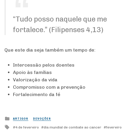
“Tudo posso naquele que me
fortalece.” (Filipenses 4,13)
Que este dia seja também um tempo de:
Intercessão pelos doentes
Apoio às famílias
Valorização da vida
Compromisso com a prevenção
Fortalecimento da fé
Posted
ARTIGOS
DEVOÇÕES
in
Tagged
4 de fevereiro
dia mundial de combate ao cancer
fevereiro
with