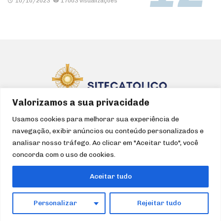
10/10/2023
17003 visualizações
Valorizamos a sua privacidade
Usamos cookies para melhorar sua experiência de
navegação, exibir anúncios ou conteúdo personalizados e
HOME
IGREJA
CATEQUESE
LITURGIA
DEVOÇÕES
analisar nosso tráfego. Ao clicar em "Aceitar tudo", você
FILMES/SÉRIES
ÁUDIO
ARTIGOS
TURISMO
concorda com o uso de cookies.
QUEM SOMOS
Aceitar tudo
Formação e Evangelização
Para uma experiência
profunda do
Amor de Deus
Acesse, divulgue, evangelize
Personalizar
Rejeitar tudo