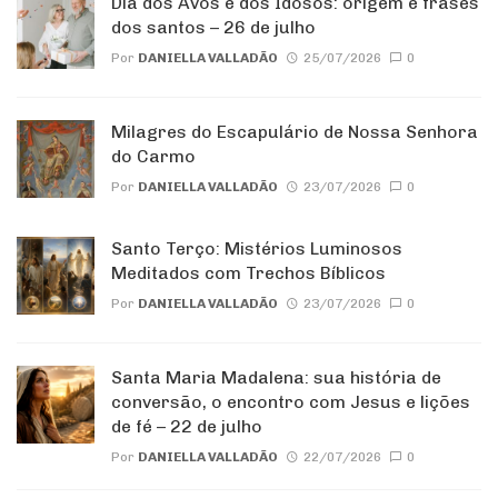
Dia dos Avós e dos Idosos: origem e frases
dos santos – 26 de julho
Por
DANIELLA VALLADÃO
25/07/2026
0
Milagres do Escapulário de Nossa Senhora
do Carmo
Por
DANIELLA VALLADÃO
23/07/2026
0
Santo Terço: Mistérios Luminosos
Meditados com Trechos Bíblicos
Por
DANIELLA VALLADÃO
23/07/2026
0
Santa Maria Madalena: sua história de
conversão, o encontro com Jesus e lições
de fé – 22 de julho
Por
DANIELLA VALLADÃO
22/07/2026
0