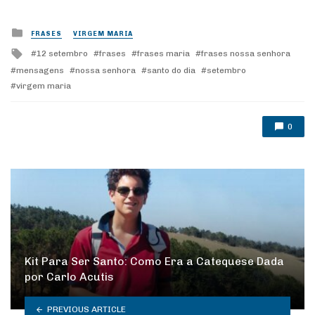
Posted
FRASES
VIRGEM MARIA
in
Tagged
12 setembro
frases
frases maria
frases nossa senhora
with
mensagens
nossa senhora
santo do dia
setembro
virgem maria
0
Kit Para Ser Santo: Como Era a Catequese Dada
por Carlo Acutis
PREVIOUS ARTICLE