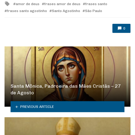
Tagged
amor de deus
frases amor de deus
frases santo
with
frases santo agostinho
Santo Agostinho
São Paulo
0
Santa Mônica, Padroeira das Mães Cristãs – 27
de Agosto
PREVIOUS ARTICLE