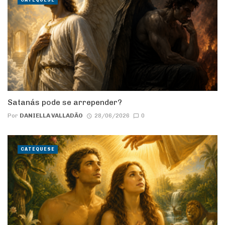
Satanás pode se arrepender?
Por
DANIELLA VALLADÃO
28/06/2026
0
CATEQUESE