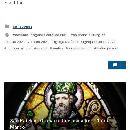
F-pt.htm
Posted
CATEQUESE
in
Tagged
advento
agenda catolica 2021
calendario liturgico
with
datas 2021
festas 2021
Igreja Católica
igreja catolica 2021
liturgia
natal
pascal
santos
tempo comum
tríduo pascal
0
São Patrício: Oração e Curiosidades! – 17 de
Março