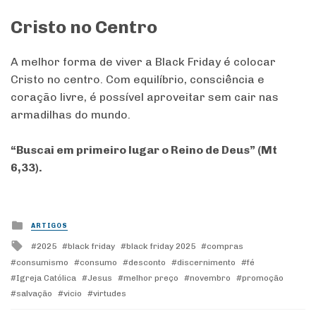
Cristo no Centro
A melhor forma de viver a Black Friday é colocar
Cristo no centro. Com equilíbrio, consciência e
coração livre, é possível aproveitar sem cair nas
armadilhas do mundo.
“Buscai em primeiro lugar o Reino de Deus” (Mt
6,33).
Posted
ARTIGOS
in
Tagged
2025
black friday
black friday 2025
compras
with
consumismo
consumo
desconto
discernimento
fé
Igreja Católica
Jesus
melhor preço
novembro
promoção
salvação
vicio
virtudes