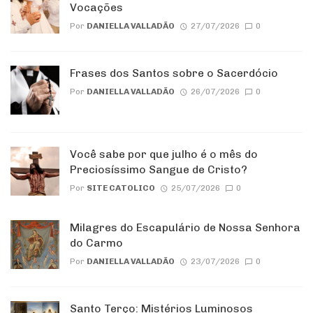
Vocações
Por
DANIELLA VALLADÃO
27/07/2026
0
Frases dos Santos sobre o Sacerdócio
Por
DANIELLA VALLADÃO
26/07/2026
0
Você sabe por que julho é o mês do
Preciosíssimo Sangue de Cristo?
Por
SITE CATOLICO
25/07/2026
0
Milagres do Escapulário de Nossa Senhora
do Carmo
Por
DANIELLA VALLADÃO
23/07/2026
0
Santo Terço: Mistérios Luminosos