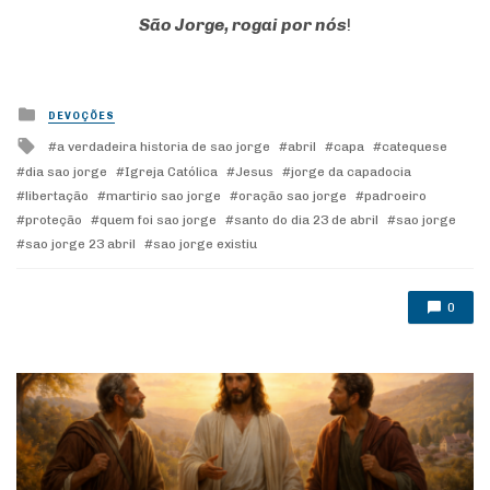
São Jorge, rogai por nós
!
Posted
DEVOÇÕES
in
Tagged
a verdadeira historia de sao jorge
abril
capa
catequese
with
dia sao jorge
Igreja Católica
Jesus
jorge da capadocia
libertação
martirio sao jorge
oração sao jorge
padroeiro
proteção
quem foi sao jorge
santo do dia 23 de abril
sao jorge
sao jorge 23 abril
sao jorge existiu
0