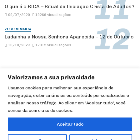
O que é o RICA – Ritual de Iniciação Cristã de Adultos?
09/07/2020
19269 visualizações
VIRGEM MARIA
Ladainha a Nossa Senhora Aparecida – 12 de Outubro
10/10/2023
17012 visualizações
Valorizamos a sua privacidade
Usamos cookies para melhorar sua experiência de
navegação, exibir anúncios ou conteúdo personalizados e
HOME
IGREJA
CATEQUESE
LITURGIA
DEVOÇÕES
analisar nosso tráfego. Ao clicar em "Aceitar tudo", você
FILMES/SÉRIES
ÁUDIO
ARTIGOS
TURISMO
concorda com o uso de cookies.
QUEM SOMOS
Aceitar tudo
✨ Formação e Evangelização ✝ Para uma experiência