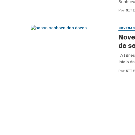
Senhora 
Por
SITE
NOVENAS
Nove
de s
A Igrej
início d
Por
SITE