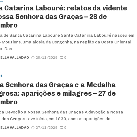
a Catarina Labouré: relatos da vidente
ossa Senhora das Graças – 28 de
embro
a de Santa Catarina Labouré Santa Catarina Labouré nasceu em
s-Moutiers, uma aldeia da Borgonha, na região da Costa Oriental
. Dos ...
ELLA VALLADÃO
28/11/2025
0
ES
a Senhora das Graças e a Medalha
grosa: aparições e milagres – 27 de
embro
da Devoção a Nossa Senhora das Graças A devoção a Nossa
das Graças teve início, em 1830, com as aparições da ...
ELLA VALLADÃO
27/11/2025
0