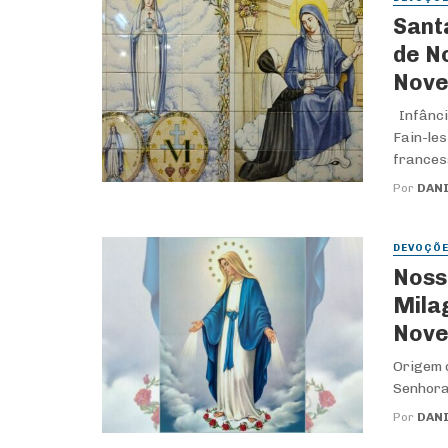
Sant
de N
Nov
Infânci
Fain-le
francesa
Por
DANI
DEVOÇÕ
Noss
Mila
Nov
Origem 
Senhora 
Por
DANI