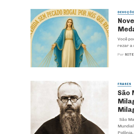
DEVOÇÕ
Nove
Meda
Você pod
rezar a 
Por
SITE
FRASES
São 
Mila
Mila
São Max
Mundial
Polônia, .