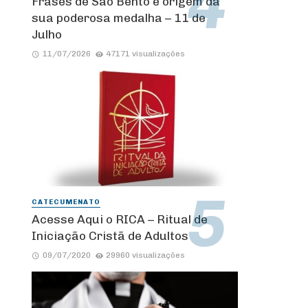
Frases de São Bento e origem da
sua poderosa medalha – 11 de
Julho
11/07/2026
47171 visualizações
CATECUMENATO
Acesse Aqui o RICA – Ritual de
Iniciação Cristã de Adultos
09/07/2020
29960 visualizações