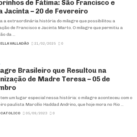
orinhos de Fátima: São Francisco e
a Jacinta – 20 de Fevereiro
a extraordinária história do milagre que possibilitou a
ação de Francisco e Jacinta Marto. O milagre que permitiu a
o da ...
ELLA VALLADÃO
21/02/2025
0
S
lagre Brasileiro que Resultou na
nização de Madre Teresa – 05 de
mbro
 tem um lugar especial nessa história: o milagre aconteceu com o
ro paulista Marcílio Haddad Andrino, que hoje mora no Rio ...
 CATOLICO
05/09/2023
0