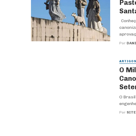
Past
Sant
Conheça 
canoniz
aprovaçã
Por
DANI
ARTIGO
O Mi
Cano
Sete
O Brasil
engenhei
Por
SITE