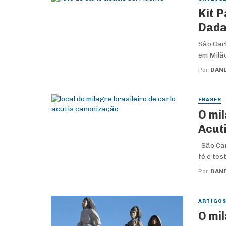
Kit 
Dada
São Car
em Milão
Por
DANI
FRASES
O mi
Acut
São Car
fé e tes
Por
DANI
ARTIGO
O mi