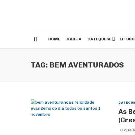
HOME
IGREJA
CATEQUESE
LITURG
TAG: BEM AVENTURADOS
CATECU
As B
(Cre
O que é